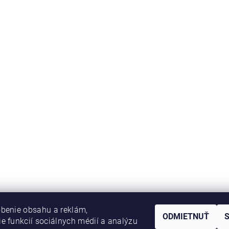
benie obsahu a reklám,
ODMIETNUŤ
e funkcií sociálnych médií a analýzu