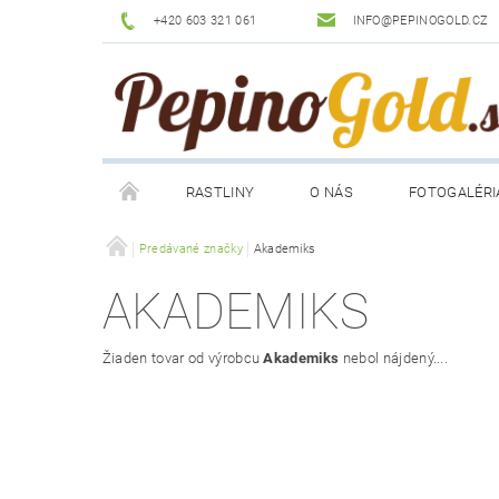
+420 603 321 061
INFO@PEPINOGOLD.CZ
RASTLINY
O NÁS
FOTOGALÉRI
Predávané značky
Akademiks
AKADEMIKS
Žiaden tovar od výrobcu
Akademiks
nebol nájdený....